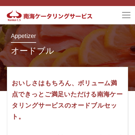
Appetizer
オードブル
おいしさはもちろん、
ボリューム満
点で
きっとご満足いただける
南海ケー
タリングサービスの
オードブルセッ
ト。